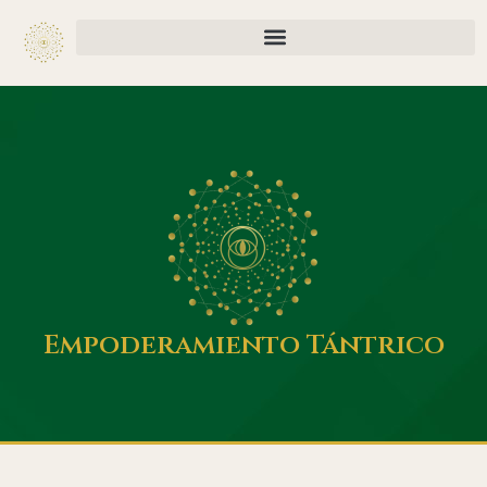
Empoderamiento Tántrico